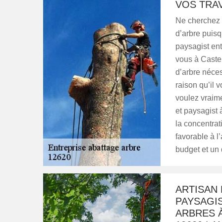
VOS TRA
Ne cherchez p
d’arbre puis
paysagist ent
vous à Caste
d’arbre néces
raison qu’il v
voulez vraim
et paysagist 
la concentrat
favorable à l’
budget et un 
ARTISAN 
PAYSAGI
ARBRES 