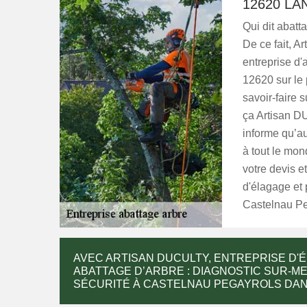
12620 LA
Qui dit abatt
De ce fait, A
entreprise d'
12620 sur le p
savoir-faire 
ça Artisan D
informe qu’au
à tout le mond
votre devis e
d'élagage et 
Castelnau Pe
AVEC ARTISAN DUCULTY, ENTREPRISE D'É
ABATTAGE D’ARBRE : DIAGNOSTIC SUR-M
SÉCURITÉ À CASTELNAU PEGAYROLS DANS 