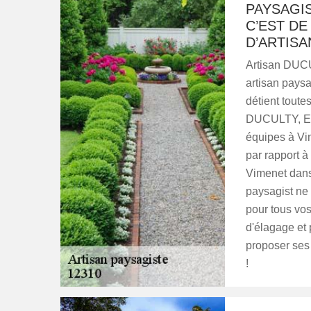
PAYSAGIS
C’EST D
D’ARTIS
Artisan DUCU
artisan paysa
détient toutes
DUCULTY, Ent
équipes à Vi
par rapport à
Vimenet dans
paysagist ne
pour tous vos
d'élagage et
proposer ses 
!