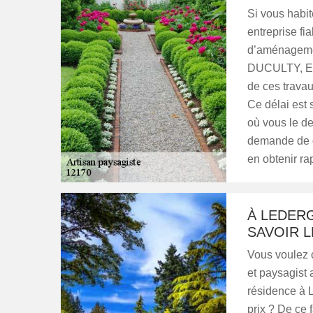
Si vous habit
entreprise fi
d’aménagemen
DUCULTY, Ent
de ces travau
Ce délai est s
où vous le de
demande de de
en obtenir ra
À LEDER
SAVOIR L
Vous voulez 
et paysagist 
résidence à 
prix ? De ce 