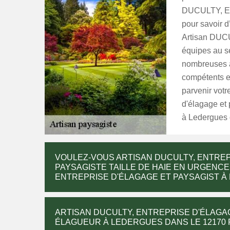
DUCULTY, Ent
pour savoir d
Artisan DUCU
équipes au s
nombreuses an
compétents et
parvenir vot
d'élagage et 
à Ledergues 
VOULEZ-VOUS ARTISAN DUCULTY, ENTREP
PAYSAGISTE TAILLE DE HAIE EN URGENCE
ENTREPRISE D'ÉLAGAGE ET PAYSAGIST À 
ARTISAN DUCULTY, ENTREPRISE D'ÉLAGA
ÉLAGUEUR À LEDERGUES DANS LE 12170 