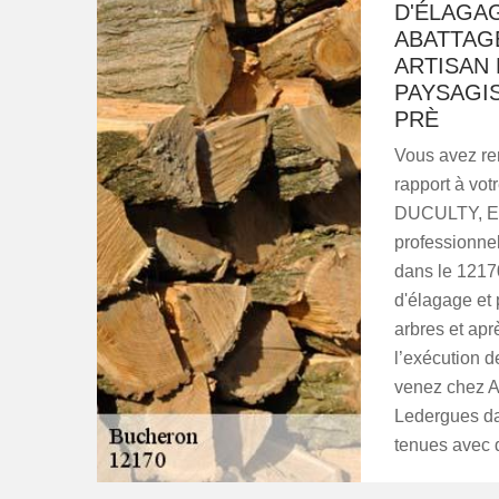
D'ÉLAGA
ABATTAG
ARTISAN 
PAYSAGI
PRÈ
Vous avez re
rapport à vot
DUCULTY, Ent
professionne
dans le 1217
d'élagage et 
arbres et apr
l’exécution d
venez chez A
Ledergues dan
tenues avec d