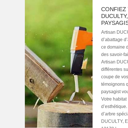
CONFIEZ 
DUCULTY,
PAYSAGIS
Artisan DUCU
d’abattage d’
ce domaine d
des savoir-fa
Artisan DUCU
différentes s
coupe de vos
témoignons q
paysagist vou
Votre habitat
d’esthétique.
d’arbre spéci
DUCULTY, Ent