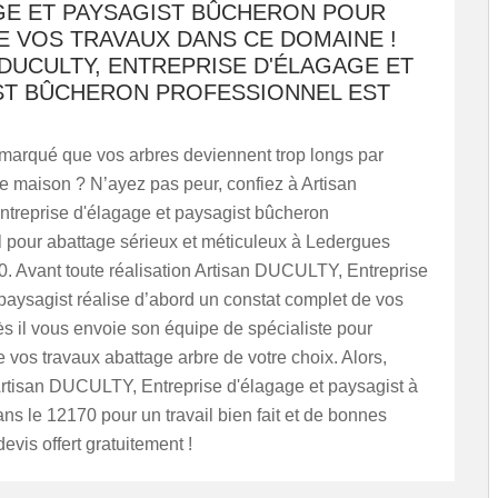
GE ET PAYSAGIST BÛCHERON POUR
E VOS TRAVAUX DANS CE DOMAINE !
DUCULTY, ENTREPRISE D'ÉLAGAGE ET
ST BÛCHERON PROFESSIONNEL EST
marqué que vos arbres deviennent trop longs par
re maison ? N’ayez pas peur, confiez à Artisan
reprise d'élagage et paysagist bûcheron
l pour abattage sérieux et méticuleux à Ledergues
0. Avant toute réalisation Artisan DUCULTY, Entreprise
paysagist réalise d’abord un constat complet de vos
ès il vous envoie son équipe de spécialiste pour
e vos travaux abattage arbre de votre choix. Alors,
rtisan DUCULTY, Entreprise d'élagage et paysagist à
s le 12170 pour un travail bien fait et de bonnes
evis offert gratuitement !