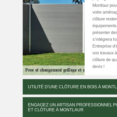
Montlaur pour
votre aménag
clôture rester
équipements 
présenter des
s’intégrera 
Entreprise d'
vos travaux à
clôture de qu
devis !
UTILITÉ D'UNE CLÔTURE EN BOIS À MONTL
ENGAGEZ UN ARTISAN PROFESSIONNEL PO
ET CLÔTURE À MONTLAUR