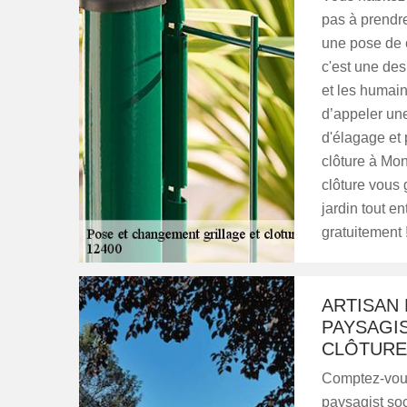
pas à prendre
une pose de c
c'est une de
et les humain
d’appeler un
d'élagage et 
clôture à Mon
clôture vous 
jardin tout en
gratuitement 
ARTISAN 
PAYSAGIS
CLÔTURE 
Comptez-vous
paysagist soc