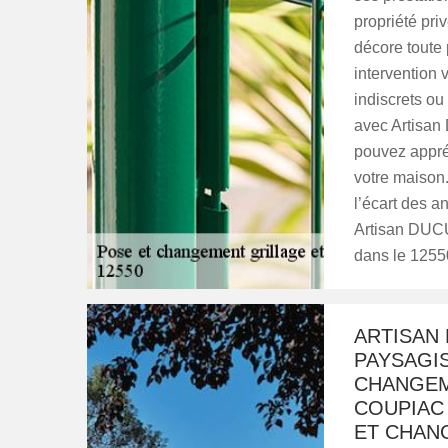
propriété pri
décore toute 
intervention 
indiscrets ou
avec Artisan
pouvez appréc
votre maison
l’écart des a
Artisan DUCU
dans le 12550
ARTISAN 
PAYSAGI
CHANGEM
COUPIAC 
ET CHAN