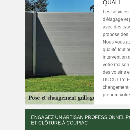
QUALI
Les services
d'élagage et
avec des tra
propose des r
Nous vous as
qualité tout 
intervention
votre maison 
des voisins e
DUCULTY, Ent
changement g
prendre votre
ENGAGEZ UN ARTISAN PROFESSIONNEL PO
ET CLÔTURE À COUPIAC