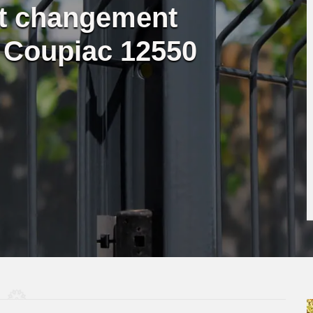
et changement
re Coupiac 12550