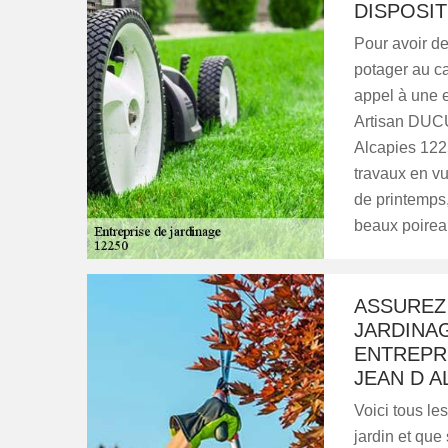
DISPOSIT
Pour avoir de
potager au cas
appel à une e
Artisan DUCU
Alcapies 1225
travaux en vu
de printemps,
beaux poireau
ASSUREZ 
JARDINAG
ENTREPRI
JEAN D A
Voici tous le
jardin et que