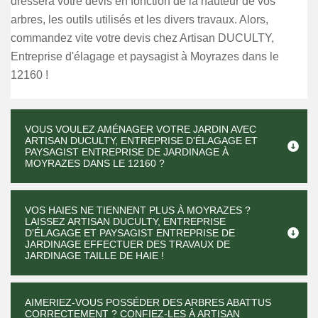
dressera votre devis en fonction de la hauteur de vos
arbres, les outils utilisés et les divers travaux. Alors,
commandez vite votre devis chez Artisan DUCULTY,
Entreprise d'élagage et paysagist à Moyrazes dans le
12160 !
VOUS VOULEZ AMÉNAGER VOTRE JARDIN AVEC
ARTISAN DUCULTY, ENTREPRISE D'ÉLAGAGE ET
PAYSAGIST ENTREPRISE DE JARDINAGE À
MOYRAZES DANS LE 12160 ?
VOS HAIES NE TIENNENT PLUS À MOYRAZES ?
LAISSEZ ARTISAN DUCULTY, ENTREPRISE
D'ÉLAGAGE ET PAYSAGIST ENTREPRISE DE
JARDINAGE EFFECTUER DES TRAVAUX DE
JARDINAGE TAILLE DE HAIE !
AIMERIEZ-VOUS POSSÉDER DES ARBRES ABATTUS
CORRECTEMENT ? CONFIEZ-LES À ARTISAN