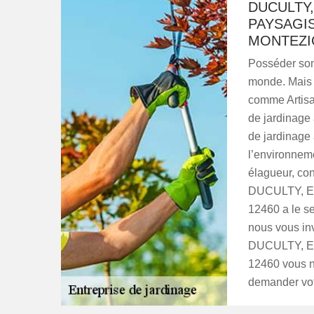
DUCULTY,
PAYSAGIS
MONTEZIC
Posséder son 
monde. Mais 
comme Artisa
de jardinage
de jardinage 
l’environneme
élagueur, con
DUCULTY, Ent
12460 a le se
nous vous inv
DUCULTY, Ent
12460 vous n
demander votr