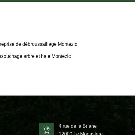
reprise de débroussaillage Montezic
souchage arbre et haie Montezic
4 rue de la Briane
12000 Le Monastere