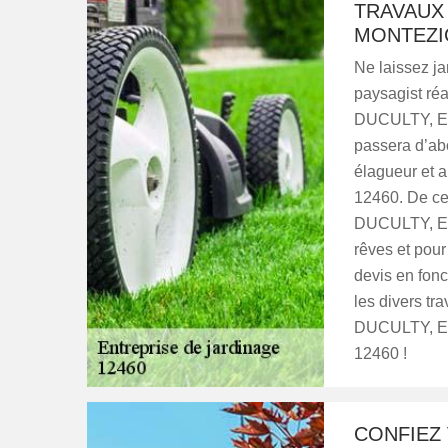
TRAVAUX
MONTEZIC
Ne laissez j
paysagist réa
DUCULTY, Ent
passera d’ab
élagueur et a
12460. De ce 
DUCULTY, Ent
rêves et pour
devis en fonct
les divers tr
DUCULTY, Ent
12460 !
CONFIEZ 