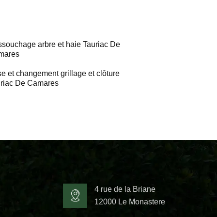
souchage arbre et haie Tauriac De
mares
e et changement grillage et clôture
riac De Camares
4 rue de la Briane
12000 Le Monastere