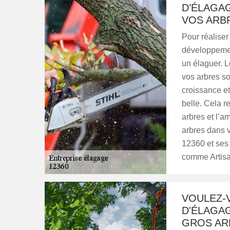
D’ÉLAGA
VOS ARB
Pour réaliser 
développement
un élaguer. L
vos arbres son
croissance e
belle. Cela r
arbres et l’a
arbres dans v
12360 et ses 
comme Artisa
VOULEZ-
D'ÉLAGA
GROS AR