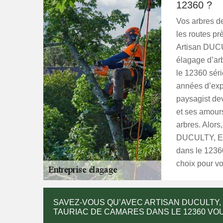
12360 ?
Vos arbres de
les routes pr
Artisan DUCU
élagage d’ar
le 12360 séri
années d’exp
paysagist dev
et ses amours
arbres. Alors
DUCULTY, Ent
dans le 1236
choix pour vot
SAVEZ-VOUS QU’AVEC ARTISAN DUCULTY,
TAURIAC DE CAMARES DANS LE 12360 VO