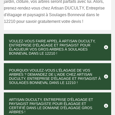
jardin, clôture, vos arbres seront parfaits avec lui. Alors,
prenez-rendez-vous chez Artisan DUCULTY, Entreprise
d'élagage et paysagist à Soulages Bonneval dans le
12210 pour savoir gratuitement votre devis !
VOULEZ-VOUS FAIRE APPEL À ARTISAN DUCULTY,
ENTREPRISE D'ÉLAGAGE ET PAYSAGIST POUR
ÉLAGUEUR VOS GROS ARBRES À SOULAGES
BONNEVAL DANS LE 12210 !
POURQUOI VOULEZ-VOUS L’ÉLAGAGE DE VOS
ARBRES ? DEMANDEZ DE L’AIDE CHEZ ARTISAN
DUCULTY, ENTREPRISE D'ÉLAGAGE ET PAYSAGIST À
SOULAGES BONNEVAL DANS LE 12210 !
ARTISAN DUCULTY, ENTREPRISE D'ÉLAGAGE ET
PAYSAGIST PAYSAGISTE POUR ÉLAGAGE ET
CERTIFIÉ DANS LE DOMAINE D'ÉLAGAGE GROS
ARBRES !