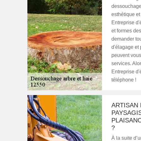
dessouchage 
esthétique e
Entreprise d'
et formes de
demander tou
d'élagage et 
peuvent vous
services. Al
Entreprise d'
téléphone !
ARTISAN 
PAYSAGI
PLAISANC
?
À la suite d’u