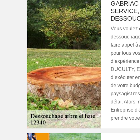
GABRIAC 
SERVICE,
DESSOUC
Vous voulez o
dessouchage 
faire appel à
pour tous vo
d’expérience,
DUCULTY, Ent
d’exécuter en
de votre bud
paysagist res
délai. Alors,
Entreprise d
prendre votre