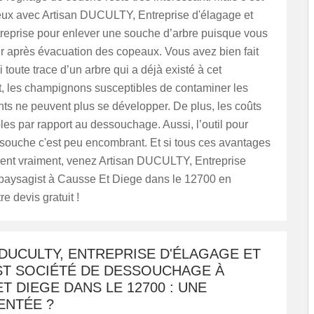
eux avec Artisan DUCULTY, Entreprise d'élagage et
treprise pour enlever une souche d’arbre puisque vous
 après évacuation des copeaux. Vous avez bien fait
i toute trace d’un arbre qui a déjà existé à cet
 les champignons susceptibles de contaminer les
nts ne peuvent plus se développer. De plus, les coûts
les par rapport au dessouchage. Aussi, l’outil pour
souche c'est peu encombrant. Et si tous ces avantages
sent vraiment, venez Artisan DUCULTY, Entreprise
 paysagist à Causse Et Diege dans le 12700 en
e devis gratuit !
DUCULTY, ENTREPRISE D'ÉLAGAGE ET
ST SOCIÉTÉ DE DESSOUCHAGE À
T DIEGE DANS LE 12700 : UNE
ENTÉE ?