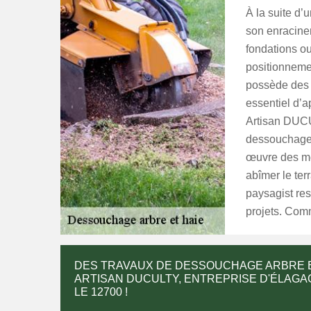
À la suite d’u
son enracinem
fondations ou
positionneme
possède des 
essentiel d’
Artisan DUCU
dessouchage 
œuvre des mé
abîmer le ter
paysagist res
projets. Comm
DES TRAVAUX DE DESSOUCHAGE ARBRE ET
ARTISAN DUCULTY, ENTREPRISE D'ÉLAGA
LE 12700 !