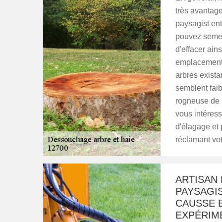
très avantag
paysagist en
pouvez semer
d'effacer ains
emplacement,
arbres exista
semblent faib
rogneuse de 
vous intéres
d'élagage et
réclamant votr
ARTISAN 
PAYSAGI
CAUSSE E
EXPÉRIM