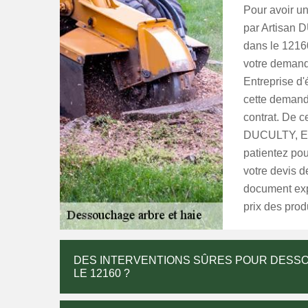
Pour avoir u
par Artisan 
dans le 12160
votre demand
Entreprise d'
cette demand
contrat. De ce
DUCULTY, Ent
patientez po
votre devis d
document expl
prix des produ
DES INTERVENTIONS SÛRES POUR DESSO
LE 12160 ?