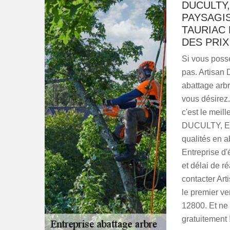
DUCULTY,
PAYSAGI
TAURIAC 
DES PRIX
Si vous possé
pas. Artisan
abattage arbr
vous désirez
c'est le meil
DUCULTY, Ent
qualités en 
Entreprise d'
et délai de r
contacter Art
le premier ve
12800. Et ne 
gratuitement 