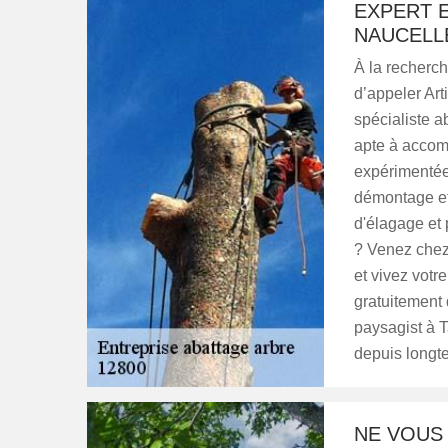
EXPERT E
NAUCELLE
À la recherch
d’appeler Ar
spécialiste 
apte à accomp
expérimentée
démontage et
d'élagage et 
? Venez chez
et vivez votr
gratuitement
paysagist à 
depuis longt
NE VOUS 