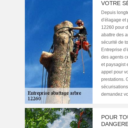
VOTRE SÉ
Depuis longt
d'élagage et 
12260 pour d
abattre des a
sécurité de 
Entreprise d'
des agents ce
et paysagist 
appel pour vo
prestations. 
sécurisations
demandez vot
POUR TO
DANGEREU