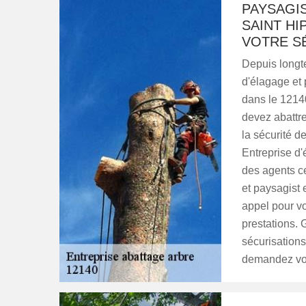
PAYSAGI
SAINT HI
VOTRE SÉ
Depuis longt
d'élagage et 
dans le 1214
devez abattre
la sécurité d
Entreprise d'
des agents ce
et paysagist 
appel pour vo
prestations. 
sécurisations
demandez vot