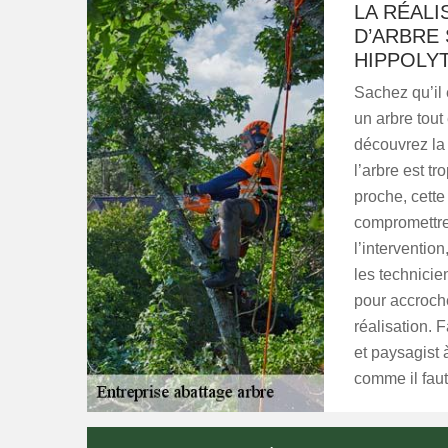
LA RÉALI
D’ARBRE 
HIPPOLY
Sachez qu’il
un arbre tout
découvrez la
l’arbre est t
proche, cett
compromettre 
l’interventio
les technicie
pour accroch
réalisation. 
et paysagist 
comme il faut