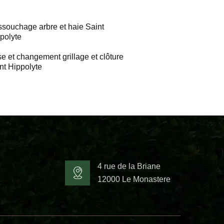
souchage arbre et haie Saint
polyte
e et changement grillage et clôture
nt Hippolyte
4 rue de la Briane
12000 Le Monastere