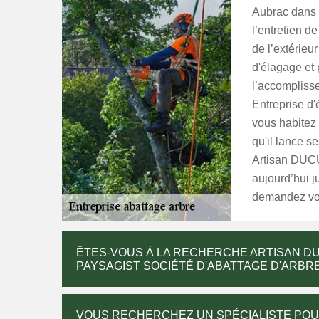
Aubrac dans 
l’entretien d
de l’extérieu
d'élagage et 
l’accompliss
Entreprise d'
vous habitez
qu'il lance se
Artisan DUCU
aujourd’hui j
demandez vot
ÊTES-VOUS À LA RECHERCHE ARTISAN DU
PAYSAGIST SOCIÉTÉ D'ABATTAGE D'ARBRE
VOUS RECHERCHEZ UN SPÉCIALISTE POUR