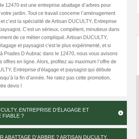
le 12470 est une entreprise abattage d’arbres pour
e votre jardin. Tout ce travail concerne l’aménagement
r et c’est la spécialité de Artisan DUCULTY, Entreprise
paysagist. C'est un sérieux, compétent, minutieux dans
ement de ce métier compliqué. Artisan DUCULTY,
élagage et paysagist c'est le plus expérimenté, et si
 à Prades D Aubrac dans le 12470, nous vous avisons
s offres en ligne. Alors, profitez au maximum l’offre de
LTY, Entreprise d'élagage et paysagist qui débute
usqu’à la fin d’année. Ne ratez pas cette promotion,
re devis !
CULTY, ENTREPRISE D'ÉLAGAGE ET
 FIABLE ?
 ABATTAGE D’ARBRE ? ARTISAN DUCULTY,