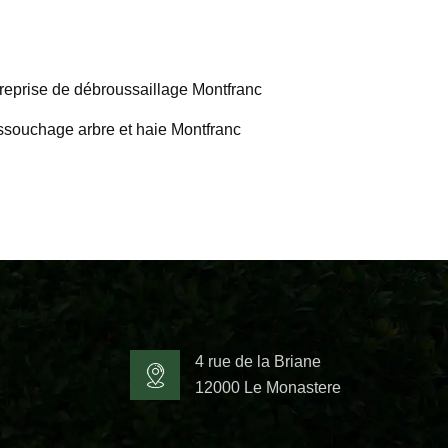
reprise de débroussaillage Montfranc
souchage arbre et haie Montfranc
4 rue de la Briane
12000 Le Monastere