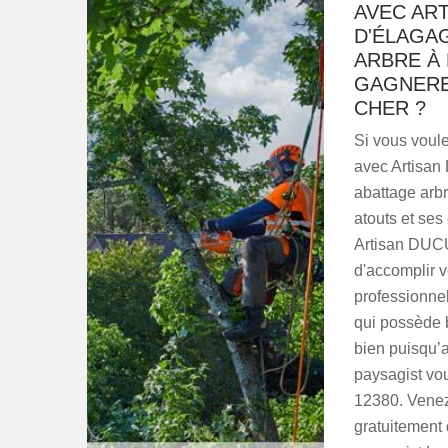
AVEC ART
D'ÉLAGA
ARBRE À
GAGNEREZ
CHER ?
Si vous voule
avec Artisan
abattage arbr
atouts et se
Artisan DUCU
d'accomplir v
professionne
qui possède b
bien puisqu’
paysagist vou
12380. Venez 
gratuitement