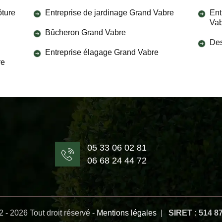
ôture
Entreprise de jardinage Grand Vabre
Ent
Va
Bûcheron Grand Vabre
Des
Entreprise élagage Grand Vabre
re
05 33 06 02 81
06 68 24 44 72
 - 2026 Tout droit réservé -
Mentions légales
|
SIRET : 514 8