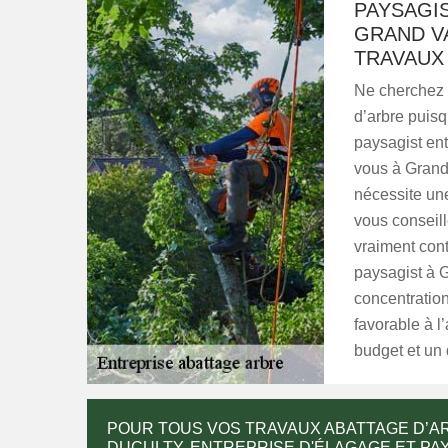
PAYSAGIS
GRAND V
TRAVAUX
Ne cherchez p
d’arbre puis
paysagist ent
vous à Grand
nécessite une
vous conseill
vraiment con
paysagist à G
concentration
favorable à l’
budget et un 
POUR TOUS VOS TRAVAUX ABATTAGE D’AR
DUCULTY, ENTREPRISE D'ÉLAGAGE ET PA