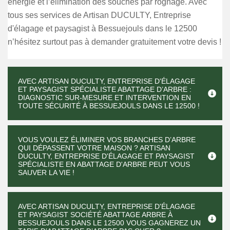
énergie et l’élimination des souches par rognage. Avec
tous ses services de Artisan DUCULTY, Entreprise
d'élagage et paysagist à Bessuejouls dans le 12500
n’hésitez surtout pas à demander gratuitement votre devis !
AVEC ARTISAN DUCULTY, ENTREPRISE D'ÉLAGAGE
ET PAYSAGIST SPÉCIALISTE ABATTAGE D’ARBRE :
DIAGNOSTIC SUR-MESURE ET INTERVENTION EN
TOUTE SÉCURITÉ À BESSUEJOULS DANS LE 12500 !
VOUS VOULEZ ÉLIMINER VOS BRANCHES D’ARBRE
QUI DÉPASSENT VOTRE MAISON ? ARTISAN
DUCULTY, ENTREPRISE D'ÉLAGAGE ET PAYSAGIST
SPÉCIALISTE EN ABATTAGE D'ARBRE PEUT VOUS
SAUVER LA VIE !
AVEC ARTISAN DUCULTY, ENTREPRISE D'ÉLAGAGE
ET PAYSAGIST SOCIÉTÉ ABATTAGE ARBRE À
BESSUEJOULS DANS LE 12500 VOUS GAGNEREZ UN