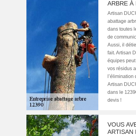
ARBRE À 
Artisan DUCU
abattage arbr
dans toutes l
de communicat
Aussi, il déti
fait. Artisan
équipes peut 
vos résidus a
l’élimination
Artisan DUCU
dans le 12390
devis !
VOUS AV
ARTISAN 