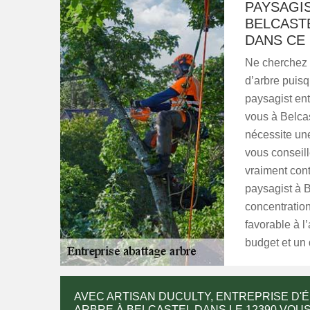
PAYSAGIS
BELCASTE
DANS CE
Ne cherchez p
d’arbre puis
paysagist ent
vous à Belca
nécessite une
vous conseill
vraiment con
paysagist à B
concentration
favorable à l’
budget et un 
AVEC ARTISAN DUCULTY, ENTREPRISE D'
ARBRE À BELCASTEL DANS LE 12390 VOU