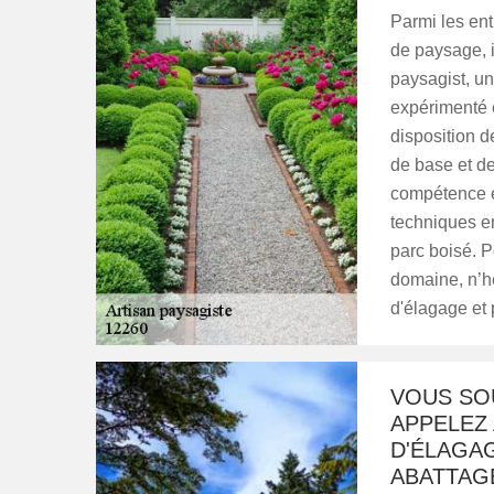
Parmi les en
de paysage, i
paysagist, un
expérimenté e
disposition d
de base et de
compétence e
techniques en
parc boisé. P
domaine, n’h
d'élagage et 
VOUS SO
APPELEZ 
D'ÉLAGAG
ABATTAG