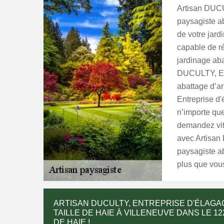
Artisan DUCU
paysagiste a
de votre jard
capable de ré
jardinage aba
DUCULTY, Ent
abattage d’ar
Entreprise d'
n’importe quel
demandez vite
avec Artisan
paysagiste ab
plus que vous
ARTISAN DUCULTY, ENTREPRISE D'ÉLAGA
TAILLE DE HAIE À VILLENEUVE DANS LE 1
DE HAIE !