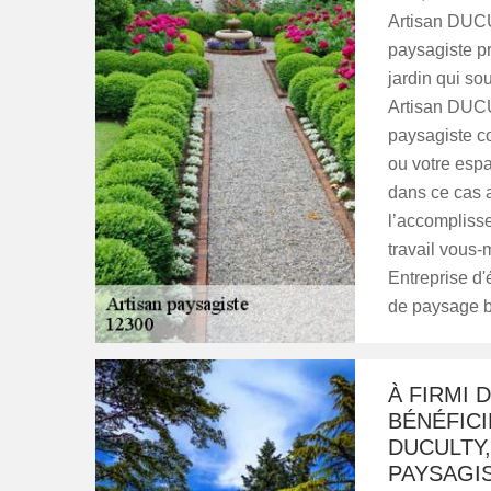
Artisan DUCU
paysagiste pr
jardin qui so
Artisan DUCU
paysagiste co
ou votre espa
dans ce cas 
l’accomplisse
travail vous
Entreprise d
de paysage bi
À FIRMI 
BÉNÉFICI
DUCULTY,
PAYSAGIS