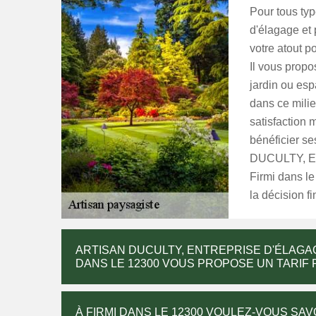
Pour tous ty
d'élagage et 
votre atout p
Il vous propo
jardin ou esp
dans ce milie
satisfaction 
bénéficier se
DUCULTY, Ent
Firmi dans le
la décision fi
ARTISAN DUCULTY, ENTREPRISE D'ÉLAGAG
DANS LE 12300 VOUS PROPOSE UN TARIF P
À FIRMI DANS LE 12300 VOULEZ-VOUS SAV