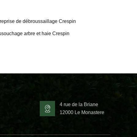
reprise de débroussaillage Crespin
souchage arbre et haie Crespin
4 rue de la Briane
12000 Le Monastere