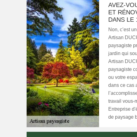
AVEZ-VO
ET RÉNOV
DANS LE 
Non, c’est u
Artisan DUCU
paysagiste pr
jardin qui so
Artisan DUCU
paysagiste co
ou votre espa
dans ce cas 
l’accomplisse
travail vous
Entreprise d
de paysage bi