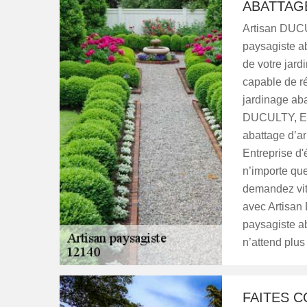
ABATTAG
Artisan DUCU
paysagiste a
de votre jard
capable de ré
jardinage aba
DUCULTY, Ent
abattage d’ar
Entreprise d'
n’importe quel
demandez vite
avec Artisan
paysagiste a
n’attend plus
FAITES C