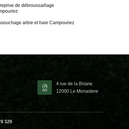
reprise de débroussaillage
mpouriez
souchage arbre et haie Campouriez
4 rue de la Briane
12000 Le Monastere
79 329