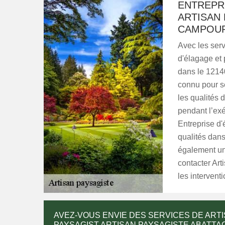
ENTREPR
ARTISAN
CAMPOURI
Avec les ser
d'élagage et
dans le 12140
connu pour se
les qualités d
pendant l’ex
Entreprise d'
qualités dans
également un 
contacter Ar
les intervent
AVEZ-VOUS ENVIE DES SERVICES DE ART
PAYSAGIST ARTISAN PAYSAGISTE ABATTA