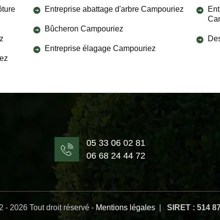
ôture
Entreprise abattage d'arbre Campouriez
Ent
Ca
Bûcheron Campouriez
z
Des
Entreprise élagage Campouriez
iez
05 33 06 02 81
06 68 24 44 72
 - 2026 Tout droit réservé -
Mentions légales
|
SIRET : 514 8