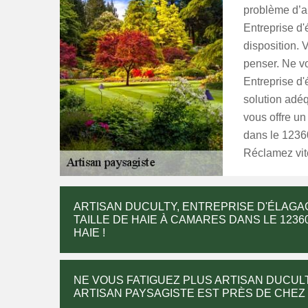
problème d’
Entreprise d'
disposition. 
penser. Ne vo
Entreprise d'
solution adéq
vous offre un
dans le 12360
Réclamez vite
ARTISAN DUCULTY, ENTREPRISE D'ÉLAGA
TAILLE DE HAIE À CAMARES DANS LE 1236
HAIE !
NE VOUS FATIGUEZ PLUS ARTISAN DUCUL
ARTISAN PAYSAGISTE EST PRÈS DE CHEZ 