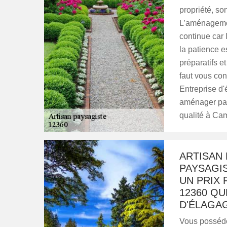
propriété, so
L’aménagemen
continue car 
la patience e
préparatifs e
faut vous co
Entreprise d'
aménager par
qualité à Ca
ARTISAN 
PAYSAGIS
UN PRIX
12360 QU
D'ÉLAGAG
Vous possédez