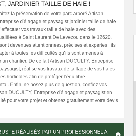
T, JARDINIER TAILLE DE HAIE !
itez la préservation de votre parc arboré Artisan
eprise d'élagage et paysagist jardinier taille de haie
’effectuer vos travaux taille de haie avec des
ualifiées à Saint Laurent De Levezou dans le 12620.
ont devenues attentionnées, précises et expertes : ils
pter à toutes les difficultés qu’ils sont amenés à
r un chantier. De ce fait Artisan DUCULTY, Entreprise
paysagist, réalise vos travaux de taillage de vos haies
es horticoles afin de protéger l’équilibre
al. Enfin, ne posez plus de question, confiez vos
tisan DUCULTY, Entreprise d'élagage et paysagist en
lité pour votre projet et obtenez gratuitement votre devis
RBUSTE RÉALISÉS PAR UN PROFESSIONNEL À