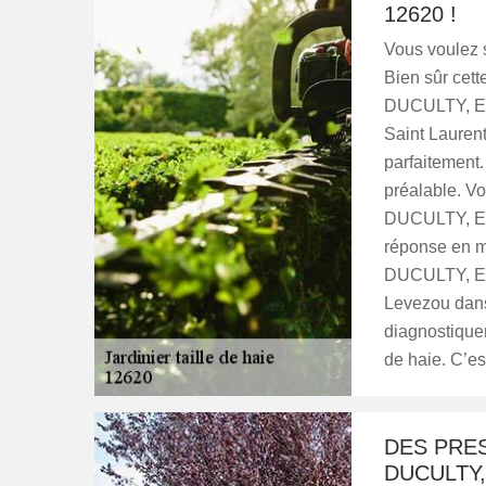
12620 !
Vous voulez s
Bien sûr cette
DUCULTY, Entr
Saint Lauren
parfaitement.
préalable. Vo
DUCULTY, Ent
réponse en mo
DUCULTY, Ent
Levezou dans
diagnostiquer
de haie. C’e
DES PRES
DUCULTY,