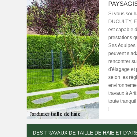
PAYSAGIS
Si vous souha
DUCULTY, Entr
est capable d
prestations q
Ses équipes s
peuvent s’ada
rencontrer su
d'élagage et 
selon les règl
environnement
travaux à Ar
toute tranquil
!
DES TRAVAUX DE TAILLE DE HAIE ET D’A