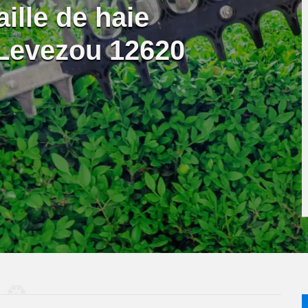
aille de haie
 Levezou 12620