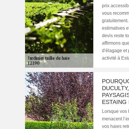
prix accessibl
vous recomman
gratuitement.
estimatives e
devis reste t
affirmons qu
d'élagage et p
activité à Es
POURQUOI
DUCULTY,
PAYSAGIS
ESTAING 
Lorsque vos h
menacent l’en
vos haies ret