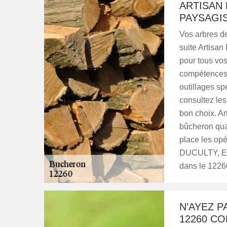
ARTISAN 
PAYSAGIS
Vos arbres de
suite Artisa
pour tous vos
compétences 
outillages sp
consultez les
bon choix. A
bûcheron qual
place les opé
DUCULTY, Ent
dans le 12260
N’AYEZ P
12260 CO